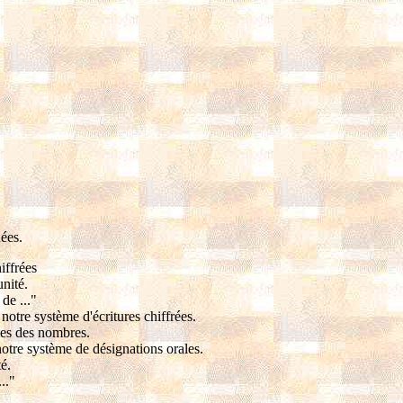
ées.
iffrées
unité.
de ..."
 notre système d'écritures chiffrées.
ales des nombres.
notre système de désignations orales.
é.
.."